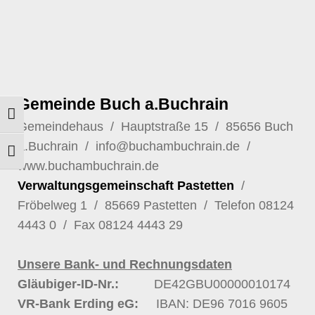
Gemeinde Buch a.Buchrain
Umschalten auf hohe Kontraste
Gemeindehaus / Hauptstraße 15 / 85656 Buch
a.Buchrain /
info@buchambuchrain.de
/
Schrift vergrößern
www.buchambuchrain.de
Verwaltungsgemeinschaft Pastetten
/
Fröbelweg 1 / 85669 Pastetten / Telefon
08124
4443 0
/ Fax 08124 4443 29
Unsere Bank- und Rechnungsdaten
Gläubiger-ID-Nr.:
DE42GBU00000010174
VR-Bank Erding eG:
IBAN: DE96 7016 9605