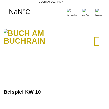
BUCH AM BUCHRAIN
Skip
to
VG Pastetten
Zur App
Kalender
content
Beispiel KW 10
...