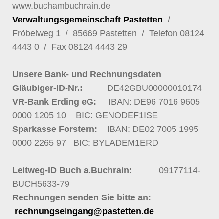
www.buchambuchrain.de
Verwaltungsgemeinschaft Pastetten
/
Fröbelweg 1 / 85669 Pastetten / Telefon
08124
4443 0
/ Fax 08124 4443 29
Unsere Bank- und Rechnungsdaten
Gläubiger-ID-Nr.:
DE42GBU00000010174
VR-Bank Erding eG:
IBAN: DE96 7016 9605
0000 1205 10
BIC: GENODEF1ISE
Sparkasse Forstern:
IBAN: DE02 7005 1995
0000 2265 97
BIC: BYLADEM1ERD
Leitweg-ID Buch a.Buchrain:
09177114-
BUCH5633-79
Rechnungen senden Sie bitte an:
rechnungseingang@pastetten.de