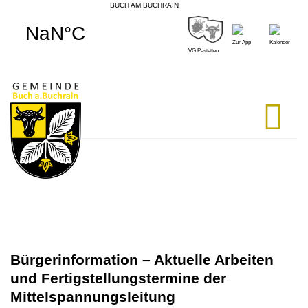
BUCH AM BUCHRAIN
Skip
to
Zur App
Kalender
content
VG Pastetten
Bürgerinformation – Aktuelle Arbeiten
und Fertigstellungstermine der
Mittelspannungsleitung