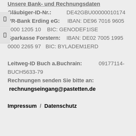
Unsere Bank- und Rechnungsdaten
Gläubiger-ID-Nr.:
DE42GBU00000010174
VR-Bank Erding eG:
IBAN: DE96 7016 9605
Umschalten auf hohe Kontraste
0000 1205 10
BIC: GENODEF1ISE
Schrift vergrößern
Sparkasse Forstern:
IBAN: DE02 7005 1995
0000 2265 97
BIC: BYLADEM1ERD
Leitweg-ID Buch a.Buchrain:
09177114-
BUCH5633-79
Rechnungen senden Sie bitte an:
rechnungseingang@pastetten.de
Impressum
/
Datenschutz