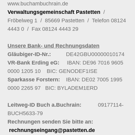
www.buchambuchrain.de
Verwaltungsgemeinschaft Pastetten
/
Fröbelweg 1 / 85669 Pastetten / Telefon
08124
4443 0
/ Fax 08124 4443 29
Unsere Bank- und Rechnungsdaten
Gläubiger-ID-Nr.:
DE42GBU00000010174
VR-Bank Erding eG:
IBAN: DE96 7016 9605
0000 1205 10
BIC: GENODEF1ISE
Sparkasse Forstern:
IBAN: DE02 7005 1995
0000 2265 97
BIC: BYLADEM1ERD
Leitweg-ID Buch a.Buchrain:
09177114-
BUCH5633-79
Rechnungen senden Sie bitte an:
rechnungseingang@pastetten.de