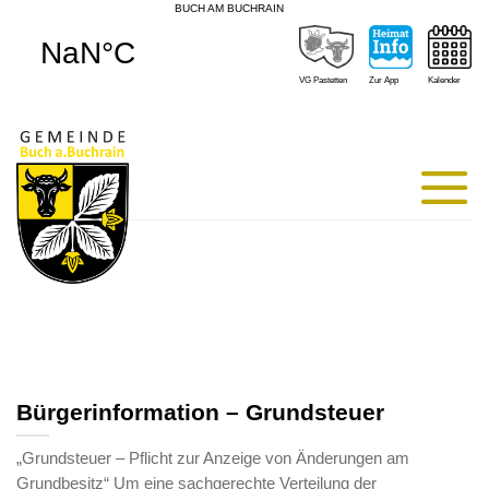
BUCH AM BUCHRAIN
Skip
to
content
Kalender
Zur App
VG Pastetten
Bürgerinformation – Grundsteuer
„Grundsteuer – Pflicht zur Anzeige von Änderungen am
Grundbesitz“ Um eine sachgerechte Verteilung der