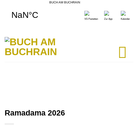
BUCH AM BUCHRAIN
Skip
to
VG Pastetten
Zur App
Kalender
content
Ramadama 2026