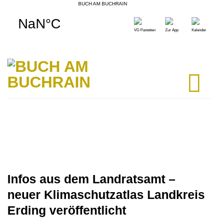
BUCH AM BUCHRAIN
Skip
to
VG Pastetten
Zur App
Kalender
content
Infos aus dem Landratsamt –
neuer Klimaschutzatlas Landkreis
Erding veröffentlicht