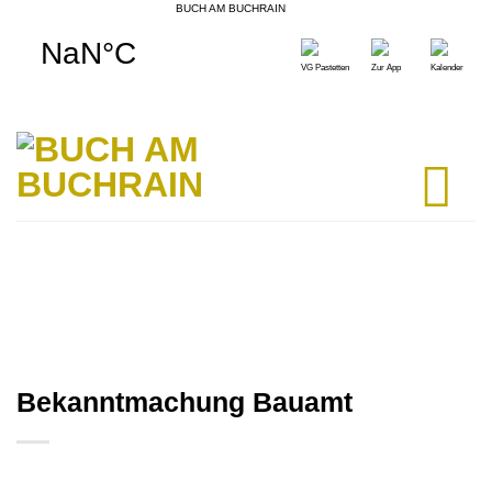
BUCH AM BUCHRAIN
Skip
to
VG Pastetten
Zur App
Kalender
content
Bekanntmachung Bauamt